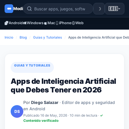
☽
🇪🇸
Modi
Android
Windows
Mac
iPhone
Web
Inicio
/
Blog
/
Guias y Tutoriales
/
Apps de Inteligencia Artificial que D
GUIAS Y TUTORIALES
Apps de Inteligencia Artificial
que Debes Tener en 2026
Por
Diego Salazar
· Editor de apps y seguridad
en Android
DS
Publicado 16 de May, 2026
· 10 min de lectura ·
✓
Contenido verificado