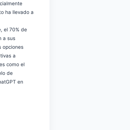
cialmente
o ha llevado a
e, el 70% de
n a sus
s opciones
tivas a
res como el
elo de
ChatGPT en