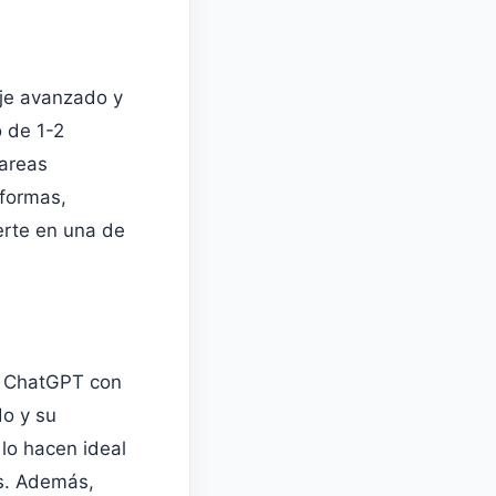
aje avanzado y
 de 1-2
tareas
aformas,
erte en una de
 a ChatGPT con
do y su
lo hacen ideal
as. Además,