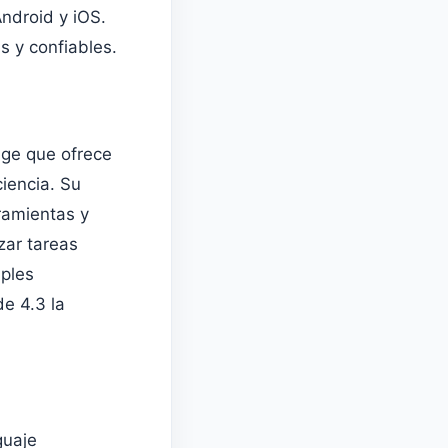
Android y iOS.
s y confiables.
dge que ofrece
iencia. Su
ramientas y
zar tareas
iples
e 4.3 la
guaje