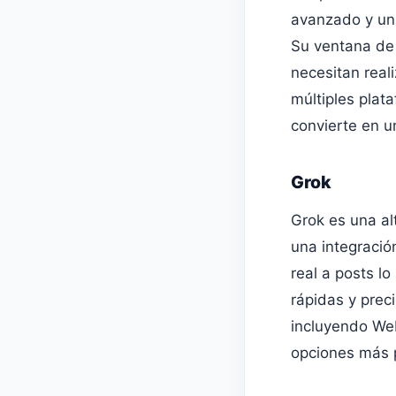
avanzado y un
Su ventana de 
necesitan real
múltiples plat
convierte en u
Grok
Grok es una a
una integració
real a posts lo
rápidas y prec
incluyendo Web
opciones más p