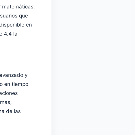
y matemáticas.
usuarios que
disponible en
e 4.4 la
 avanzado y
so en tiempo
gaciones
rmas,
na de las