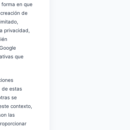
 forma en que
 creación de
imitado,
a privacidad,
bién
 Google
nativas que
ciones
s de estas
otras se
este contexto,
son las
roporcionar