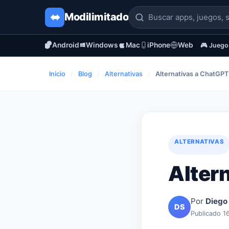
Modi
limitado
Android
Windows
Mac
iPhone
Web
🎮 Juego
Inicio
/
Blog
/
Alternativas
/
Alternativas a ChatGP
ALTERNATIVAS
Alter
Por
Diego
DS
Publicado 1