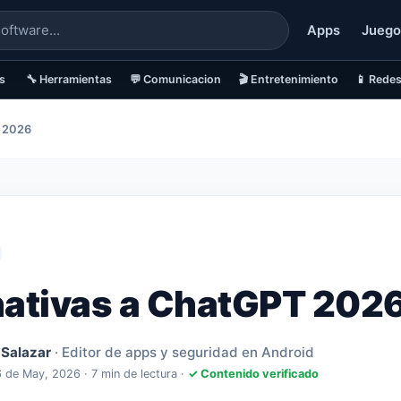
Apps
Juego
s
🔧 Herramientas
💬 Comunicacion
🎬 Entretenimiento
📱 Redes
T 2026
nativas a ChatGPT 202
 Salazar
· Editor de apps y seguridad en Android
6 de May, 2026
· 7 min de lectura ·
✓ Contenido verificado