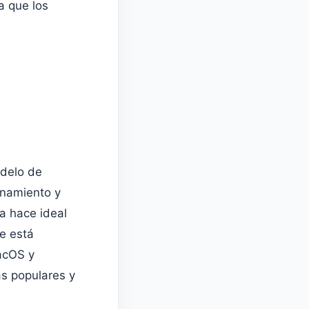
a que los
odelo de
onamiento y
a hace ideal
e está
acOS y
ás populares y