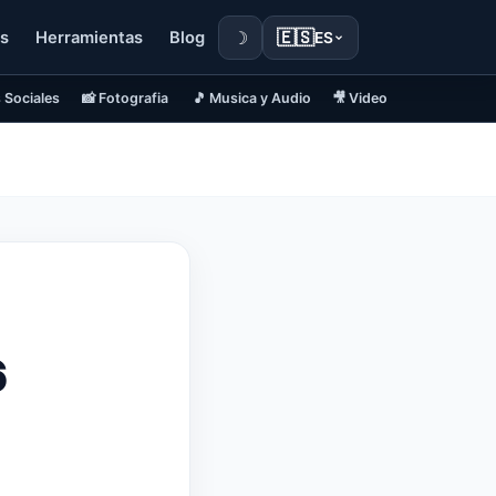
☽
🇪🇸
s
Herramientas
Blog
ES
 Sociales
📸 Fotografia
🎵 Musica y Audio
🎥 Video
6