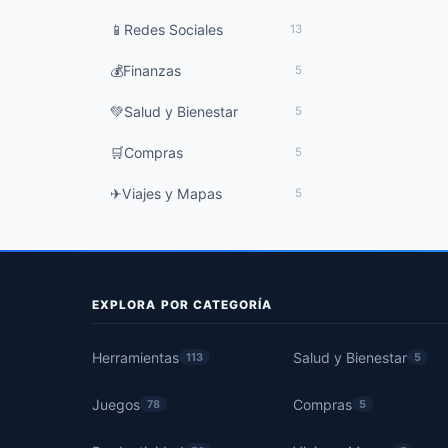
📱
Redes Sociales
13
💰
Finanzas
5
💚
Salud y Bienestar
5
🛒
Compras
5
✈
Viajes y Mapas
5
EXPLORA POR CATEGORÍA
Herramientas
Salud y Bienestar
113
5
Juegos
Compras
78
5