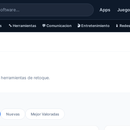
Apps
Juego
s
🔧 Herramientas
💬 Comunicacion
🎬 Entretenimiento
📱 Redes
y herramientas de retoque.
Nuevas
Mejor Valoradas