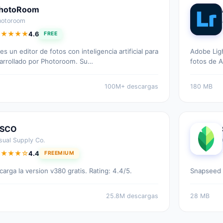
hotoRoom
hotoroom
★★★★★
4.6
FREE
.6 out of 5 stars
 un editor de fotos con inteligencia artificial para
Adobe Ligh
arrollado por Photoroom. Su…
fotos de 
100M+ descargas
180 MB
SCO
sual Supply Co.
★★★★☆
4.4
FREEMIUM
.4 out of 5 stars
rga la version v380 gratis. Rating: 4.4/5.
Snapseed -
25.8M descargas
28 MB