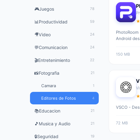
P
🎮
Juegos
78
P
📊
Productividad
59
4
PhotoRoom es
🎥
Video
24
Android des
💬
Comunicacion
24
150 MB
🎬
Entretenimiento
22
📸
Fotografia
21
V
Camara
1
Vi
Editores de Fotos
4
4
VSCO - Desca
📚
Educacion
21
72 MB
🎵
Musica y Audio
21
🔒
Seguridad
19