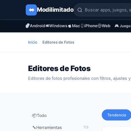
Modi
limitado
Android
Windows
Mac
iPhone
Web
🎮 Juego
Inicio
/
Editores de Fotos
Editores de Fotos
Editores de fotos profesionales con filtros, ajustes 
Tendencia
📦
Todo
🔧
Herramientas
113