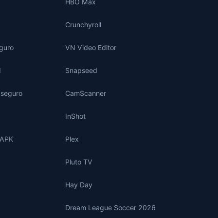
HBO Max
Crunchyroll
eguro
VN Video Editor
d
Snapseed
s seguro
CamScanner
InShot
 APK
Plex
Pluto TV
Hay Day
Dream League Soccer 2026