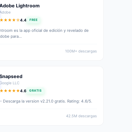
Adobe Lightroom
Adobe
★★★★☆
4.4
FREE
4.4 out of 5 stars
troom es la app oficial de edición y revelado de
Adobe para…
100M+ descargas
Snapseed
Google LLC
★★★★★
4.6
GRATIS
4.6 out of 5 stars
 Descarga la version v2.21.0 gratis. Rating: 4.6/5.
42.5M descargas