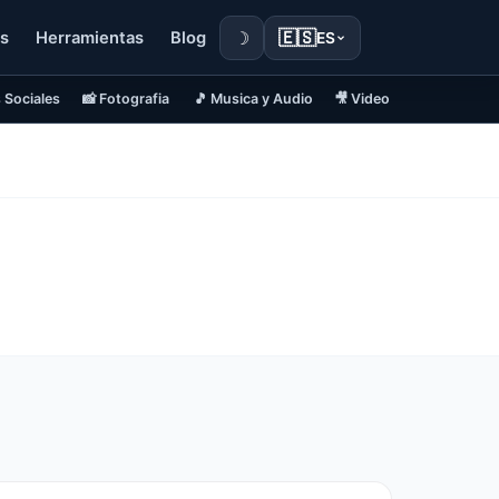
☽
🇪🇸
s
Herramientas
Blog
ES
 Sociales
📸 Fotografia
🎵 Musica y Audio
🎥 Video