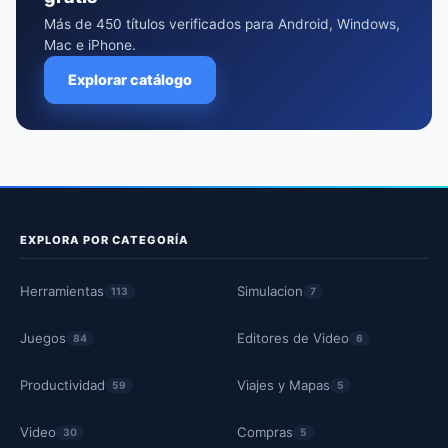
Más de 450 títulos verificados para Android, Windows,
Mac e iPhone.
Explorar catálogo
EXPLORA POR CATEGORÍA
Herramientas
Simulacion
113
7
Juegos
Editores de Video
84
6
Productividad
Viajes y Mapas
59
5
Video
Compras
30
5