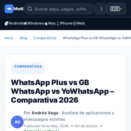
☽
🇪🇸
Modi
Android
Windows
Mac
iPhone
Web
Inicio
/
Blog
/
Comparativas
/
WhatsApp Plus vs GB WhatsApp vs YoWh
COMPARATIVAS
WhatsApp Plus vs GB
WhatsApp vs YoWhatsApp –
Comparativa 2026
Por
Andrés Vega
· Analista de aplicaciones y
videojuegos móviles
AV
Publicado 16 de May, 2026
· 4 min de lectura ·
✓