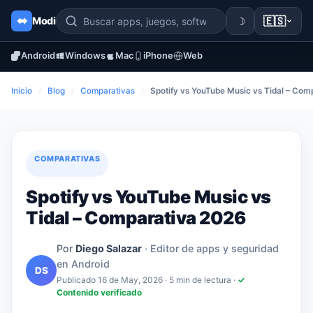
☽
🇪🇸
Modi
Android
Windows
Mac
iPhone
Web
Inicio
/
Blog
/
Comparativas
/
Spotify vs YouTube Music vs Tidal – Com
COMPARATIVAS
Spotify vs YouTube Music vs
Tidal – Comparativa 2026
Por
Diego Salazar
· Editor de apps y seguridad
en Android
DS
Publicado 16 de May, 2026
· 5 min de lectura ·
✓
Contenido verificado