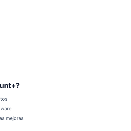
ount+?
ltos
alware
mas mejoras