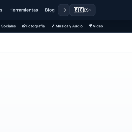
☽
🇪🇸
s
Herramientas
Blog
ES
 Sociales
📸 Fotografia
🎵 Musica y Audio
🎥 Video