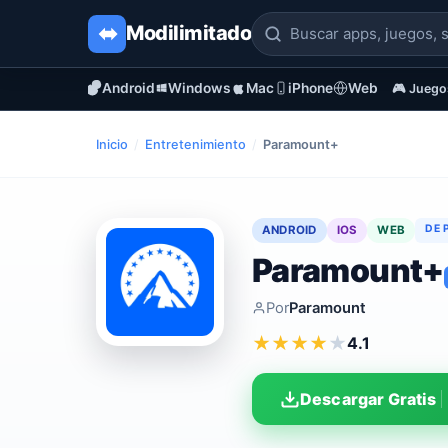
Modi
limitado
Android
Windows
Mac
iPhone
Web
🎮 Juego
Inicio
/
Entretenimiento
/
Paramount+
DE 
ANDROID
IOS
WEB
Paramount+
Por
Paramount
★
★
★
★
★
4.1
Descargar Gratis