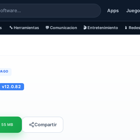
Apps
Juego
s
🔧 Herramientas
💬 Comunicacion
🎬 Entretenimiento
📱 Redes
PAGO
v12.0.82
Compartir
55 MB