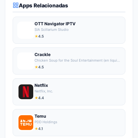
Apps Relacionadas
OTT Navigator IPTV
O
SIA Scillarium Studio
★
4.5
Crackle
C
Chicken Soup for the Soul Entertainment (en liquidación)
★
4.5
Netflix
Netflix, Inc.
★
4.4
Temu
PDD Holdings
★
4.1