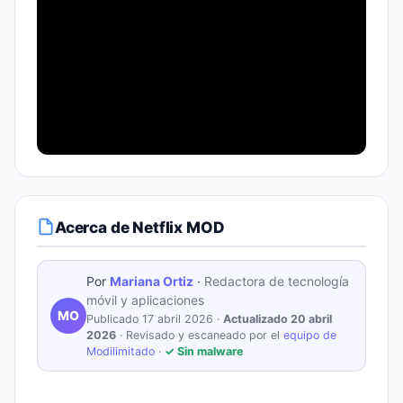
Acerca de Netflix MOD
Por
Mariana Ortiz
·
Redactora de tecnología
móvil y aplicaciones
MO
Publicado 17 abril 2026 ·
Actualizado 20 abril
2026
· Revisado y escaneado por el
equipo de
Modilimitado
·
✓ Sin malware