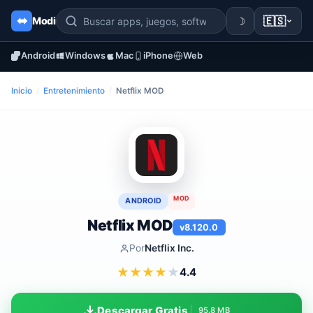
☽
🇪🇸
Modi
Android
Windows
Mac
iPhone
Web
Inicio
/
Entretenimiento
/
Netflix MOD
MOD
ANDROID
Netflix MOD
v8.120.0
Por
Netflix Inc.
★
★
★
★
★
4.4
Descargar Gratis
95.8 MB