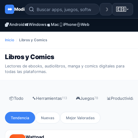
☽
🇪🇸
Modi
Android
Windows
Mac
iPhone
Web
Inicio
/
Libros y Comics
Libros y Comics
Lectores de ebooks, audiolibros, manga y comics digitales para
todas las plataformas.
📦
Todo
🔧
Herramientas
🎮
Juegos
📊
Productividad
113
78
Tendencia
Nuevas
Mejor Valoradas
Wattpad