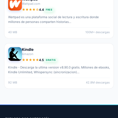
Wattpad.com
★★★★☆
4.4
FREE
4.4 out of 5 stars
Wattpad es una plataforma social de lectura y escritura donde
millones de personas comparten historias…
40 MB
100M+ descargas
Kindle
Amazon
★★★★★
4.5
GRATIS
4.5 out of 5 stars
Kindle - Descarga la ultima version v8.90.0 gratis. Millones de ebooks,
Kindle Unlimited, Whispersync (sincronizacion)…
92 MB
42.8M descargas