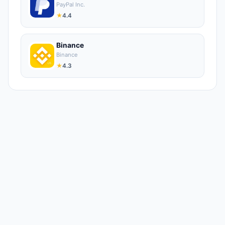
PayPal Inc.
★
4.4
Binance
Binance
★
4.3