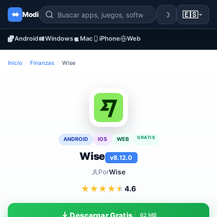
☽
🇪🇸
Modi
Android
Windows
Mac
iPhone
Web
Inicio
/
Finanzas
/
Wise
GRATIS
ANDROID
IOS
WEB
Wise
v8.12.0
Por
Wise
★
★
★
★
★
4.6
Descargar Gratis
62 MB