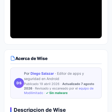
Acerca de Wise
Por
Diego Salazar
·
Editor de apps y
seguridad en Android
DS
Publicado 19 abril 2026 ·
Actualizado 7 agosto
2026
· Revisado y escaneado por el
equipo de
Modilimitado
·
✓ Sin malware
Descripcion de Wise