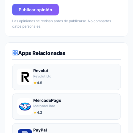
Publicar opinión
Las opiniones se revisan antes de publicarse. No compartas
datos personales.
Apps Relacionadas
Revolut
Revolut Ltd
★
4.5
MercadoPago
MercadoLibre
★
4.2
PayPal