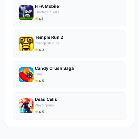
FIFA Mobile
Electronic Arts
★
4.1
Temple Run 2
Imangi Studios
★
4.3
Candy Crush Saga
King
★
4.5
Dead Cells
Playdigious
★
4.5