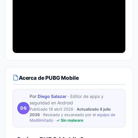
Acerca de PUBG Mobile
Por
Diego Salazar
·
Editor de apps y
seguridad en Android
DS
Publicado 18 abril 2026 ·
Actualizado 8 julio
2026
· Revisado y escaneado por el
equipo de
Modilimitado
·
✓ Sin malware