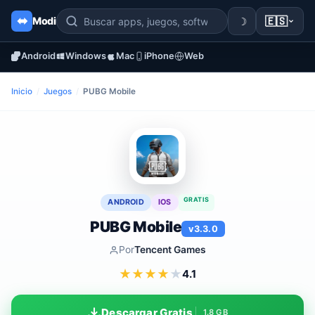
☽
🇪🇸
Modi
Android
Windows
Mac
iPhone
Web
Inicio
/
Juegos
/
PUBG Mobile
GRATIS
ANDROID
IOS
PUBG Mobile
v3.3.0
Por
Tencent Games
★
★
★
★
★
4.1
Descargar Gratis
1.8 GB