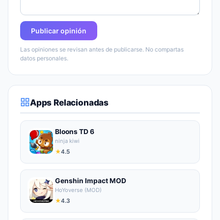
Publicar opinión
Las opiniones se revisan antes de publicarse. No compartas
datos personales.
Apps Relacionadas
Bloons TD 6
ninja kiwi
★
4.5
Genshin Impact MOD
HoYoverse (MOD)
★
4.3