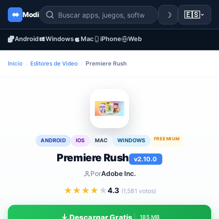
☽
🇪🇸
Modi
Android
Windows
Mac
iPhone
Web
Inicio
/
Editores de Video
/
Premiere Rush
FREEMIUM
ANDROID
IOS
MAC
WINDOWS
Premiere Rush
v2.10.0
Por
Adobe Inc.
★
★
★
★
★
4.3
(1,581 votos)
Descargar Gratis
185 MB