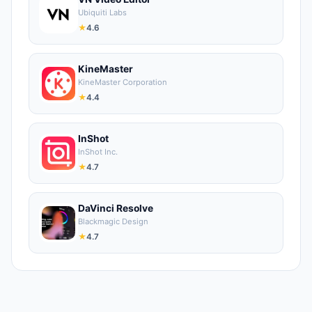
Ubiquiti Labs
★
4.6
KineMaster
KineMaster Corporation
★
4.4
InShot
InShot Inc.
★
4.7
DaVinci Resolve
Blackmagic Design
★
4.7