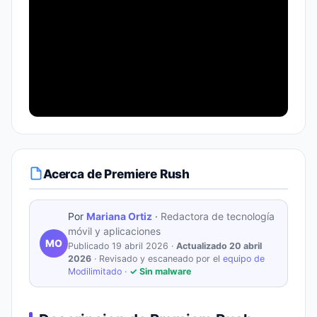
Acerca de Premiere Rush
Por
Mariana Ortiz
·
Redactora de tecnología
móvil y aplicaciones
MO
Publicado 19 abril 2026 ·
Actualizado 20 abril
2026
· Revisado y escaneado por el
equipo de
Modilimitado
·
✓ Sin malware