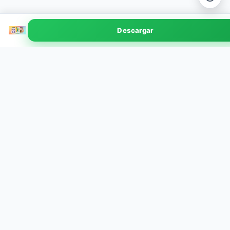
Premiere Rush
Descargar
v2.10.0 · 185 MB
EXPLORA POR CATEGORÍA
Herramientas
Finanzas
113
5
Juegos
Salud y Bienestar
78
5
Productividad
Compras
59
5