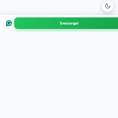
Grammarly
Descargar
v2.68 · 42 MB
EXPLORA POR CATEGORÍA
Herramientas
Finanzas
113
5
Juegos
Salud y Bienestar
78
5