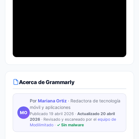
Acerca de Grammarly
Por
Mariana Ortiz
·
Redactora de tecnología
móvil y aplicaciones
MO
Publicado 19 abril 2026 ·
Actualizado 20 abril
2026
· Revisado y escaneado por el
equipo de
Modilimitado
·
✓ Sin malware