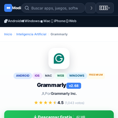
☽
🇪🇸
Modi
Android
Windows
Mac
iPhone
Web
Inicio
/
Inteligencia Artificial
/
Grammarly
FREEMIUM
ANDROID
IOS
MAC
WEB
WINDOWS
Grammarly
v2.68
Por
Grammarly Inc.
★
★
★
★
★
4.5
(1,043 votos)
Descargar Gratis
42 MB