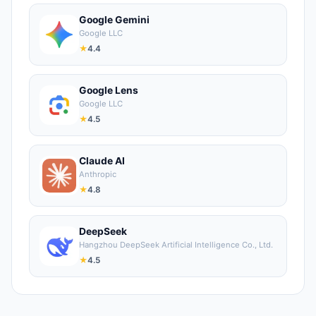
Google Gemini
Google LLC
★
4.4
Google Lens
Google LLC
★
4.5
Claude AI
Anthropic
★
4.8
DeepSeek
Hangzhou DeepSeek Artificial Intelligence Co., Ltd.
★
4.5