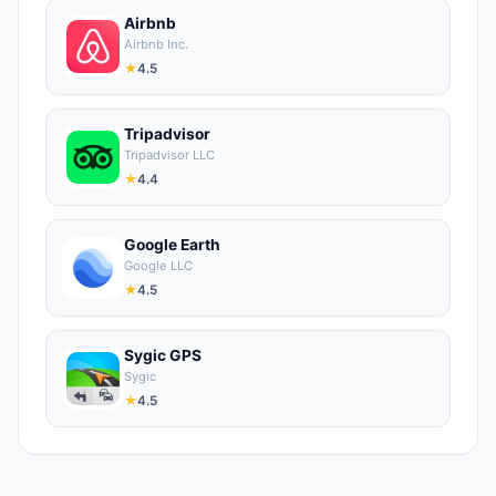
Airbnb
Airbnb Inc.
★
4.5
Tripadvisor
Tripadvisor LLC
★
4.4
Google Earth
Google LLC
★
4.5
Sygic GPS
Sygic
★
4.5