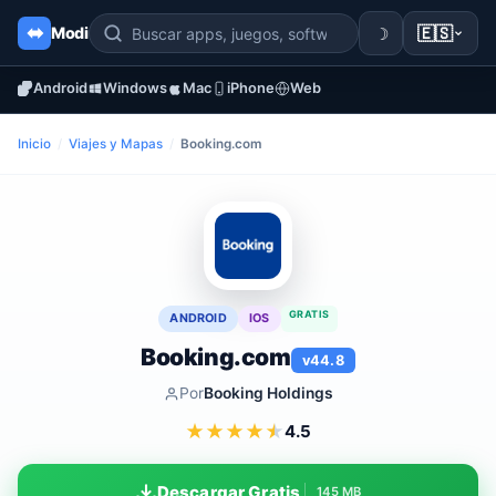
☽
🇪🇸
Modi
Android
Windows
Mac
iPhone
Web
Inicio
/
Viajes y Mapas
/
Booking.com
GRATIS
ANDROID
IOS
Booking.com
v44.8
Por
Booking Holdings
★
★
★
★
★
4.5
Descargar Gratis
145 MB