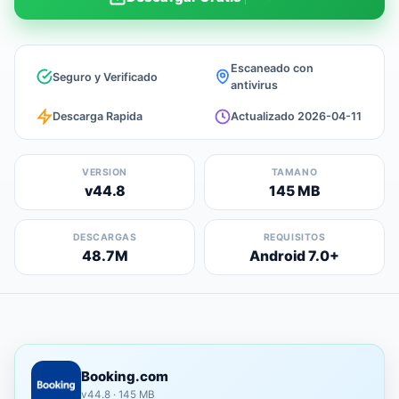
Escaneado con
Seguro y Verificado
antivirus
Descarga Rapida
Actualizado 2026-04-11
VERSION
TAMANO
v44.8
145 MB
DESCARGAS
REQUISITOS
48.7M
Android 7.0+
Booking.com
v44.8 · 145 MB