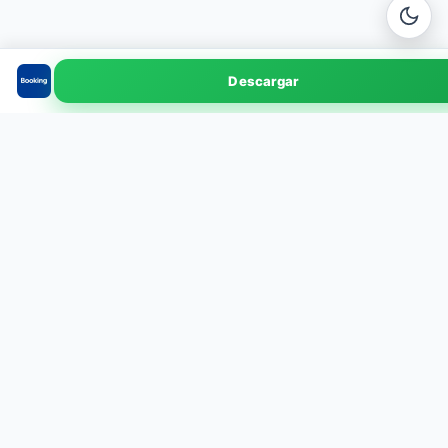
Booking.com
Descargar
v44.8 · 145 MB
EXPLORA POR CATEGORÍA
Herramientas
Editores de Video
113
6
Juegos
Viajes y Mapas
82
5