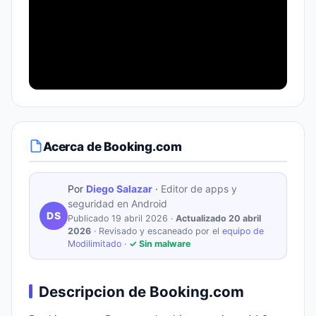
Acerca de Booking.com
Por
Diego Salazar
·
Editor de apps y
seguridad en Android
DS
Publicado 19 abril 2026 ·
Actualizado 20 abril
2026
· Revisado y escaneado por el
equipo de
Modilimitado
·
✓ Sin malware
Descripcion de Booking.com