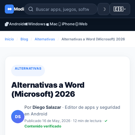
☽
🇪🇸
Modi
Android
Windows
Mac
iPhone
Web
Inicio
/
Blog
/
Alternativas
/
Alternativas a Word (Microsoft) 2026
ALTERNATIVAS
Alternativas a Word
(Microsoft) 2026
Por
Diego Salazar
· Editor de apps y seguridad
en Android
DS
Publicado 16 de May, 2026
· 12 min de lectura ·
✓
Contenido verificado