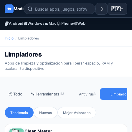
☽
🇪🇸
Modi
Android
Windows
Mac
iPhone
Web
Inicio
/
Limpiadores
Limpiadores
Apps de limpieza y optimizacion para liberar espacio, RAM y
acelerar tu dispositivo.
📦
Todo
🔧
Herramientas
Antivirus
Limpiadores
113
3
Tendencia
Nuevas
Mejor Valoradas
Clean Master