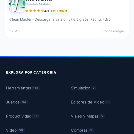
Cheetah Mobile
★★★★☆
4.1
FREEMIUM
4.1 out of 5 stars
Clean Master - Descarga la version v7.6.5 gratis. Rating: 4.1/5.
32 MB
55.8M descargas
EXPLORA POR CATEGORÍA
Herramientas
Simulacion
113
7
Juegos
Editores de Video
84
6
Productividad
Viajes y Mapas
59
5
Video
Compras
30
5