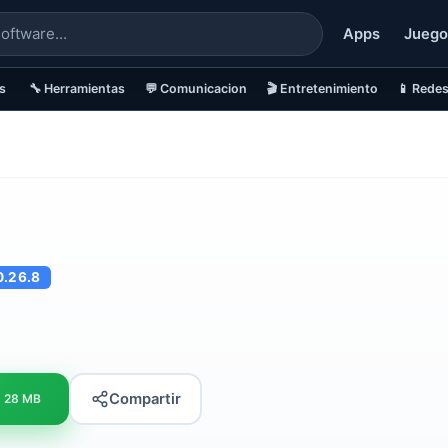
Apps
Juego
s
🔧 Herramientas
💬 Comunicacion
🎬 Entretenimiento
📱 Redes
0.26.8
Compartir
28 MB