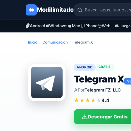
Modi
limitado
Android
Windows
Mac
iPhone
Web
🎮 Juego
Inicio
/
Comunicacion
/
Telegram X
GRATIS
ANDROID
Telegram X
v
Por
Telegram FZ-LLC
★
★
★
★
★
4.4
Descargar Gratis