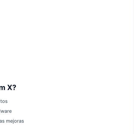
am X?
ltos
alware
mas mejoras