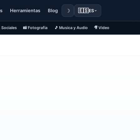
☽
🇪🇸
s
Herramientas
Blog
ES
 Sociales
📸 Fotografia
🎵 Musica y Audio
🎥 Video