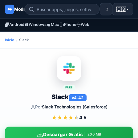
☽
🇪🇸
Modi
Android
Windows
Mac
iPhone
Web
Inicio
/
Slack
FREE
Slack
v4.42
Por
Slack Technologies (Salesforce)
★
★
★
★
★
4.5
Descargar Gratis
200 MB