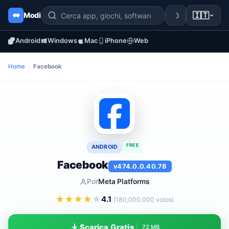
☽
🇮🇹
Modi
Android
Windows
Mac
iPhone
Web
Home
/
Facebook
FREE
ANDROID
Facebook
v474.0.0.40.78
Por
Meta Platforms
★
★
★
★
★
4.1
(180,000,000 votos)
Scarica Gratis
72 MB