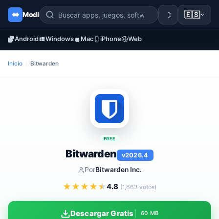
☽
🇪🇸
Modi
Android
Windows
Mac
iPhone
Web
Inicio
/
Bitwarden
FREE
Bitwarden
v2026.4
Por
Bitwarden Inc.
★
★
★
★
★
4.8
(1,663 votos)
Descargar Gratis
60 MB