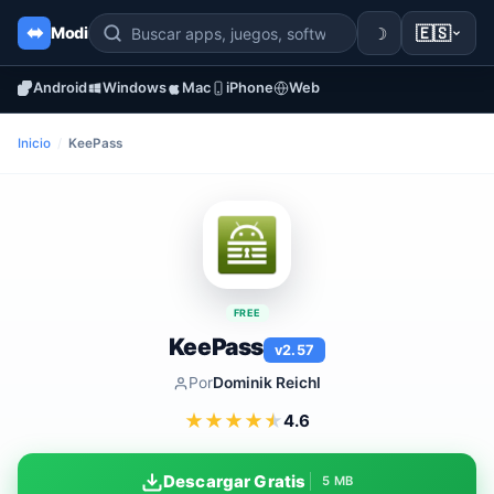
☽
🇪🇸
Modi
Android
Windows
Mac
iPhone
Web
Inicio
/
KeePass
FREE
KeePass
v2.57
Por
Dominik Reichl
★
★
★
★
★
4.6
Descargar Gratis
5 MB