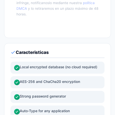
infringe, notifícanoslo mediante nuestra
política
DMCA
y lo retiraremos en un plazo máximo de 48
horas.
Caracteristicas
Local encrypted database (no cloud required)
AES-256 and ChaCha20 encryption
Strong password generator
Auto-Type for any application