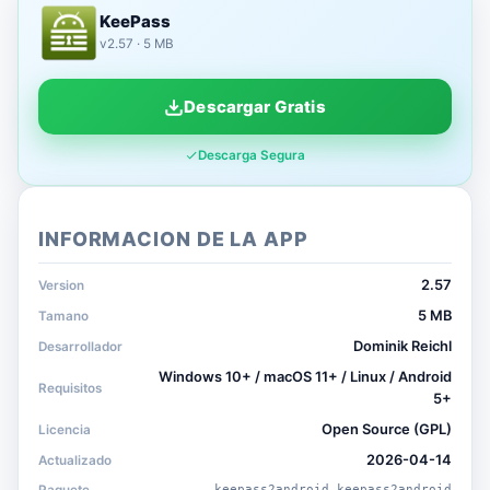
KeePass
v2.57 · 5 MB
Descargar Gratis
Descarga Segura
INFORMACION DE LA APP
2.57
Version
5 MB
Tamano
Dominik Reichl
Desarrollador
Windows 10+ / macOS 11+ / Linux / Android
Requisitos
5+
Open Source (GPL)
Licencia
2026-04-14
Actualizado
keepass2android.keepass2android