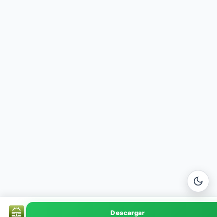
KeePass
Descargar
v2.57 · 5 MB