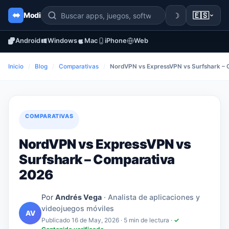
☽
🇪🇸
Modi
Android
Windows
Mac
iPhone
Web
Inicio
/
Blog
/
Comparativas
/
NordVPN vs ExpressVPN vs Surfshark –
COMPARATIVAS
NordVPN vs ExpressVPN vs
Surfshark – Comparativa
2026
Por
Andrés Vega
· Analista de aplicaciones y
videojuegos móviles
AV
Publicado 16 de May, 2026
· 5 min de lectura ·
✓