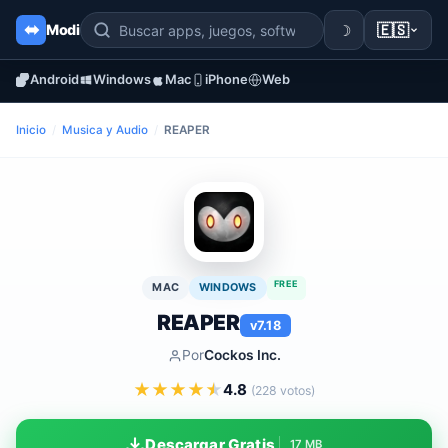
☽
🇪🇸
Modi
Android
Windows
Mac
iPhone
Web
Inicio
/
Musica y Audio
/
REAPER
FREE
MAC
WINDOWS
REAPER
v7.18
Por
Cockos Inc.
★
★
★
★
★
4.8
(228 votos)
Descargar Gratis
17 MB