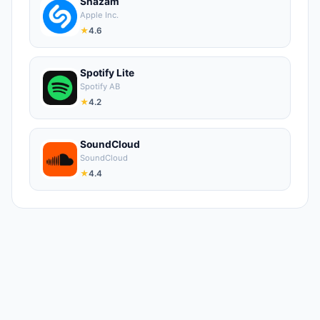
Shazam
Apple Inc.
★
4.6
Spotify Lite
Spotify AB
★
4.2
SoundCloud
SoundCloud
★
4.4