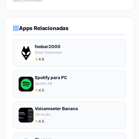
datos personales.
Apps Relacionadas
foobar2000
Peter Pawlowski
★
4.6
Spotify para PC
Spotify AB
★
4.5
Voicemeeter Banana
VB-Audio
★
4.5