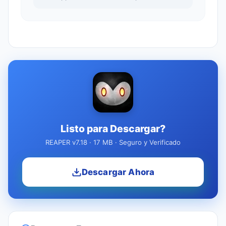
Listo para Descargar?
REAPER v7.18 · 17 MB · Seguro y Verificado
Descargar Ahora