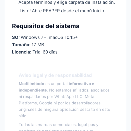
Acepta términos y elige carpeta de instalación.
¡Listo! Abre REAPER desde el menú Inicio.
Requisitos del sistema
SO:
Windows 7+, macOS 10.15+
Tamaño:
17 MB
Licencia:
Trial 60 días
Aviso legal y de responsabilidad
Modilimitado
es un portal
informativo e
independiente
. No estamos afiliados, asociados
ni respaldados por WhatsApp LLC, Meta
Platforms, Google ni por los desarrolladores
originales de ninguna aplicación descrita en este
sitio.
Todas las marcas comerciales, logotipos y