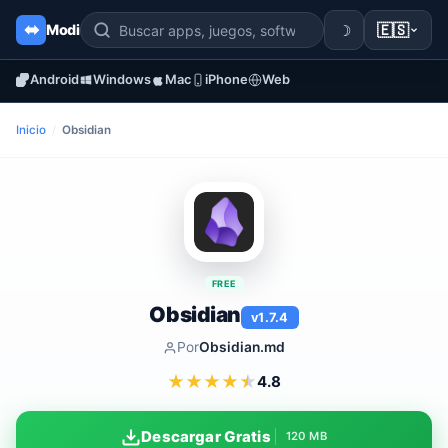
☽
🇪🇸
Modi
Android
Windows
Mac
iPhone
Web
Inicio
/
Obsidian
FREE
Obsidian
v1.7.4
Por
Obsidian.md
★
★
★
★
★
4.8
Descargar Gratis
120 MB