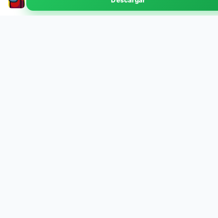
Descargar
v2024.11.12 · 280 MB
EXPLORA POR CATEGORÍA
Herramientas
Finanzas
113
5
Juegos
Salud y Bienestar
78
5
Productividad
Compras
59
5
Video
Viajes y Mapas
24
5