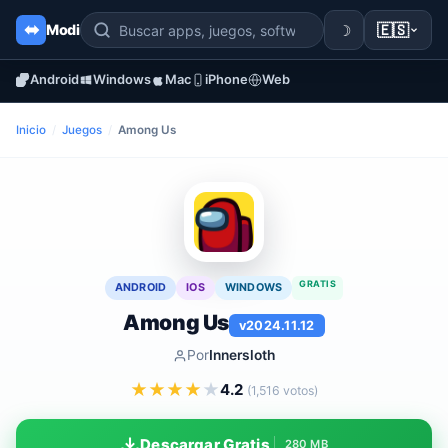
☽
🇪🇸
Modi
Android
Windows
Mac
iPhone
Web
Inicio
/
Juegos
/
Among Us
GRATIS
ANDROID
IOS
WINDOWS
Among Us
v2024.11.12
Por
Innersloth
★
★
★
★
★
4.2
(1,516 votos)
Descargar Gratis
280 MB