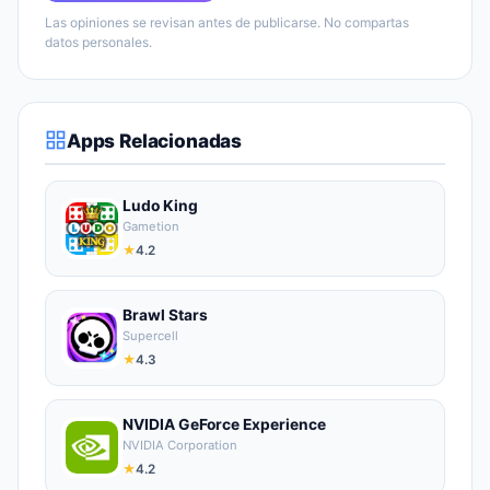
Las opiniones se revisan antes de publicarse. No compartas
datos personales.
Apps Relacionadas
Ludo King
Gametion
★
4.2
Brawl Stars
Supercell
★
4.3
NVIDIA GeForce Experience
NVIDIA Corporation
★
4.2