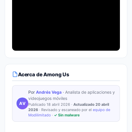
Acerca de Among Us
Por
Andrés Vega
·
Analista de aplicaciones y
videojuegos móviles
AV
Publicado 18 abril 2026 ·
Actualizado 20 abril
2026
· Revisado y escaneado por el
equipo de
Modilimitado
·
✓ Sin malware