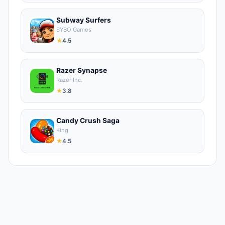
Subway Surfers
SYBO Games
★
4.5
Razer Synapse
Razer Inc.
★
3.8
Candy Crush Saga
King
★
4.5