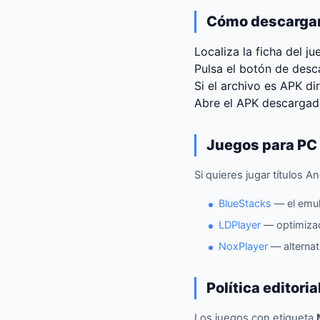
Cómo descargam
Localiza la ficha del j
Pulsa el botón de descar
Si el archivo es APK di
Abre el APK descargado
Juegos para PC
Si quieres jugar títulos
BlueStacks
— el emul
LDPlayer
— optimizad
NoxPlayer
— alternat
Política editori
Los juegos con etiqueta