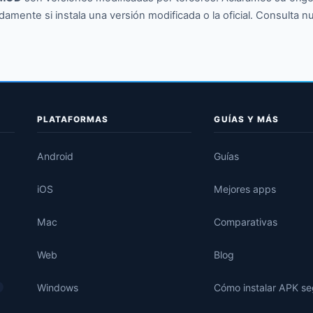
damente si instala una versión modificada o la oficial. Consulta n
PLATAFORMAS
GUÍAS Y MÁS
Android
Guías
iOS
Mejores apps
Mac
Comparativas
Web
Blog
Windows
Cómo instalar APK s