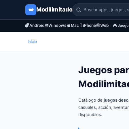
Modi
limitado
Android
Windows
Mac
iPhone
Web
🎮 Juego
Inicio
Juegos par
Modilimita
Catálogo de
juegos desc
casuales, acción, aventu
disponibles.