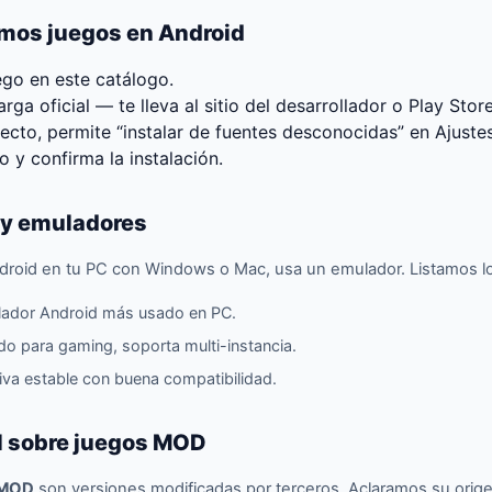
os juegos en Android
uego en este catálogo.
ga oficial — te lleva al sitio del desarrollador o Play Store
recto, permite “instalar de fuentes desconocidas” en Ajuste
 y confirma la instalación.
 y emuladores
 Android en tu PC con Windows o Mac, usa un emulador. Listamos 
ador Android más usado en PC.
o para gaming, soporta multi-instancia.
iva estable con buena compatibilidad.
al sobre juegos MOD
MOD
son versiones modificadas por terceros. Aclaramos su origen