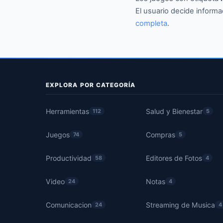
El usuario decide informa
completa
.
EXPLORA POR CATEGORÍA
Herramientas
Salud y Bienestar
112
5
Juegos
Compras
74
5
Productividad
Editores de Fotos
58
4
Video
Notas
24
4
Comunicacion
Streaming de Musica
24
4