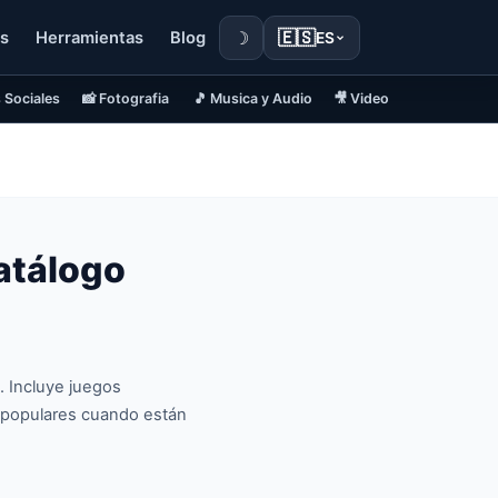
☽
🇪🇸
s
Herramientas
Blog
ES
 Sociales
📸 Fotografia
🎵 Musica y Audio
🎥 Video
atálogo
 Incluye juegos
s populares cuando están