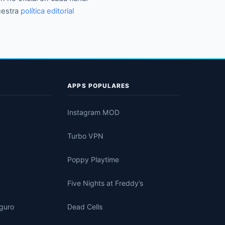
uestra
política editorial
APPS POPULARES
Instagram MOD
Turbo VPN
Poppy Playtime
Five Nights at Freddy’s
eguro
Dead Cells