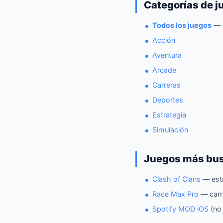
Categorías de j
Todos los juegos
— c
Acción
Aventura
Arcade
Carreras
Deportes
Estrategia
Simulación
Juegos más bus
Clash of Clans
— estr
Race Max Pro
— carr
Spotify MOD iOS
(no 